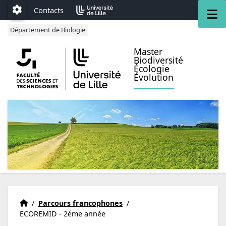
Accéder au menu principal
Accéder au contenu
M
Contacts
Paramétrage
Département de Biologie
Master
Biodiversité
Écologie
Évolution
Accueil
Accueil
/
Parcours francophones
/
ECOREMID - 2éme année